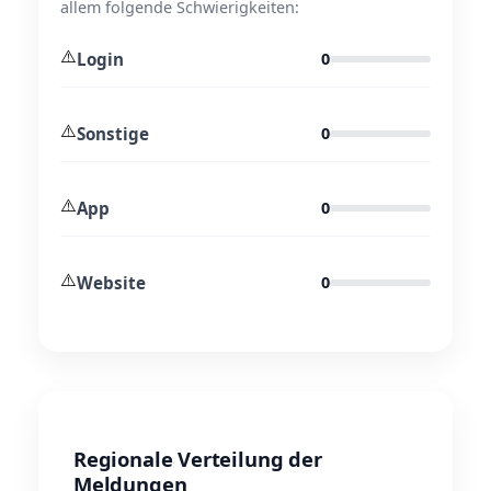
allem folgende Schwierigkeiten:
⚠️
Login
0
⚠️
Sonstige
0
⚠️
App
0
⚠️
Website
0
Regionale Verteilung der
Meldungen