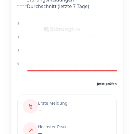
Durchschnitt (letzte 7 Tage)
1
1
1
0
Jetzt prüfen
Erste Meldung
↯
—
Höchster Peak
↗
—