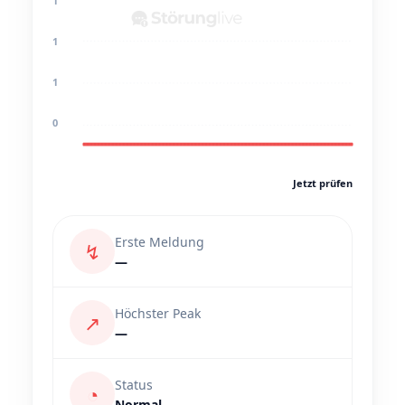
1
1
1
0
Jetzt prüfen
Erste Meldung
↯
—
Höchster Peak
↗
—
Status
◔
Normal