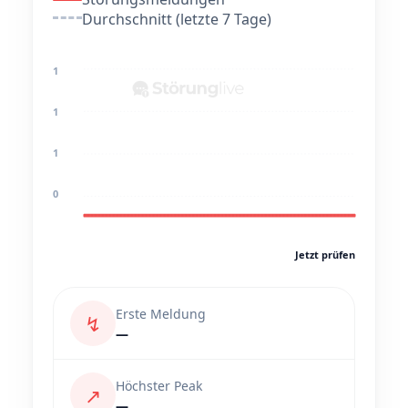
Durchschnitt (letzte 7 Tage)
1
1
1
0
Jetzt prüfen
Erste Meldung
↯
—
Höchster Peak
↗
—