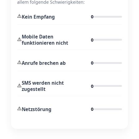
allem folgende Schwierigkeiten:
⚠️
Kein Empfang
0
Mobile Daten
⚠️
0
funktionieren nicht
⚠️
Anrufe brechen ab
0
SMS werden nicht
⚠️
0
zugestellt
⚠️
Netzstörung
0