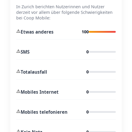
In Zurich berichten Nutzerinnen und Nutzer
derzeit vor allem über folgende Schwierigkeiten
bei Coop Mobile:
⚠️
Etwas anderes
100
⚠️
SMS
0
⚠️
Totalausfall
0
⚠️
Mobiles Internet
0
⚠️
Mobiles telefonieren
0
⚠️
Kein Netz
0