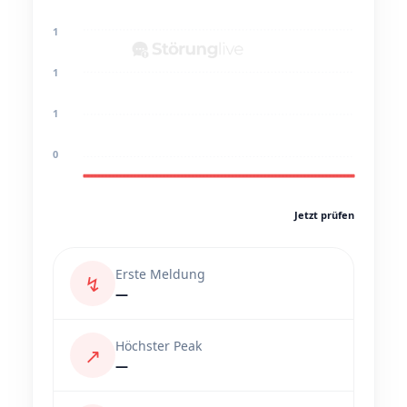
1
1
1
0
Jetzt prüfen
Erste Meldung
↯
—
Höchster Peak
↗
—