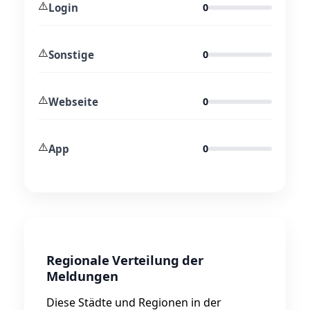
⚠️
Login
0
⚠️
Sonstige
0
⚠️
Webseite
0
⚠️
App
0
Regionale Verteilung der
Meldungen
Diese Städte und Regionen in der