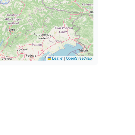
Leaflet
|
OpenStreetMap