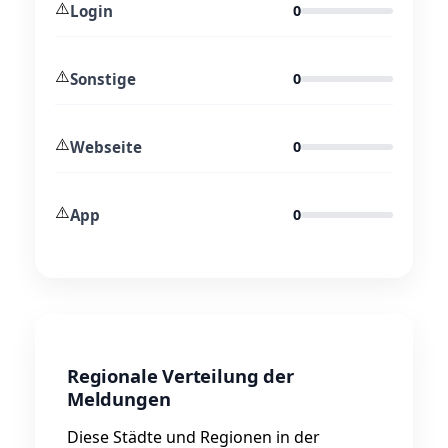
⚠️
Login
0
⚠️
Sonstige
0
⚠️
Webseite
0
⚠️
App
0
Regionale Verteilung der
Meldungen
Diese Städte und Regionen in der