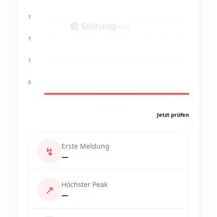
1
1
1
0
Jetzt prüfen
Erste Meldung
↯
—
Höchster Peak
↗
—