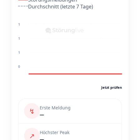
Durchschnitt (letzte 7 Tage)
1
1
1
0
Jetzt prüfen
Erste Meldung
↯
—
Höchster Peak
↗
—