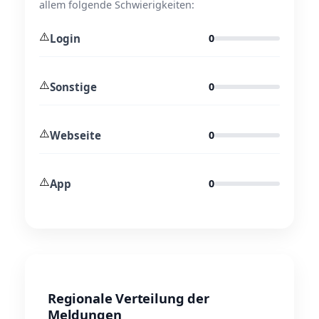
allem folgende Schwierigkeiten:
⚠️
Login
0
⚠️
Sonstige
0
⚠️
Webseite
0
⚠️
App
0
Regionale Verteilung der
Meldungen