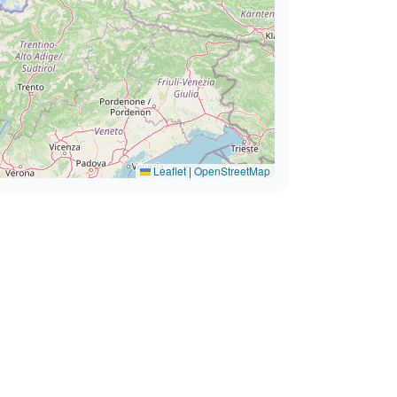
Leaflet
|
OpenStreetMap