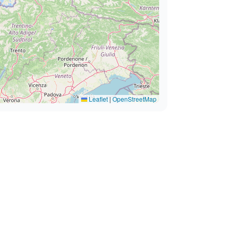
Leaflet
|
OpenStreetMap