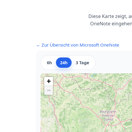
Diese Karte zeigt,
OneNote eingehen.
← Zur Übersicht von Microsoft OneNote
6h
24h
3 Tage
+
−