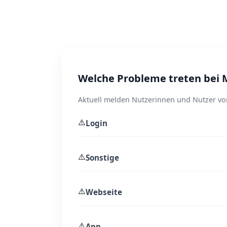
Welche Probleme treten bei 
Aktuell melden Nutzerinnen und Nutzer vor
⚠️
Login
⚠️
Sonstige
⚠️
Webseite
⚠️
App