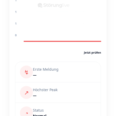
1
1
1
0
Jetzt prüfen
Erste Meldung
↯
—
Höchster Peak
↗
—
Status
◔
Normal