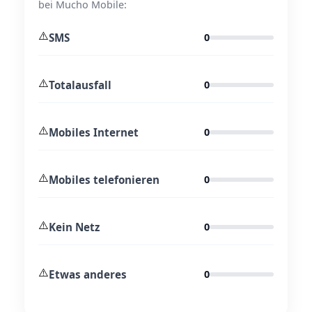
bei Mucho Mobile:
⚠️
SMS
0
⚠️
Totalausfall
0
⚠️
Mobiles Internet
0
⚠️
Mobiles telefonieren
0
⚠️
Kein Netz
0
⚠️
Etwas anderes
0