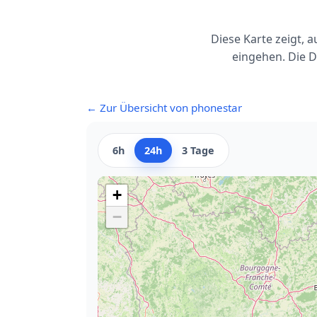
Diese Karte zeigt,
eingehen. Die D
← Zur Übersicht von phonestar
6h
24h
3 Tage
+
−