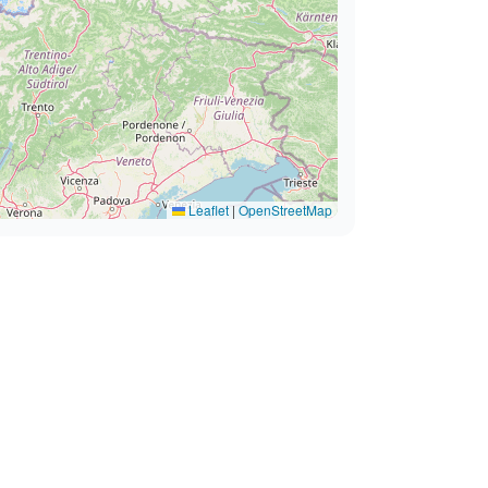
Leaflet
|
OpenStreetMap