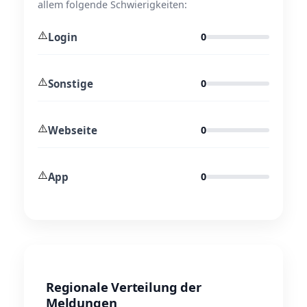
allem folgende Schwierigkeiten:
⚠️
Login
0
⚠️
Sonstige
0
⚠️
Webseite
0
⚠️
App
0
Regionale Verteilung der
Meldungen