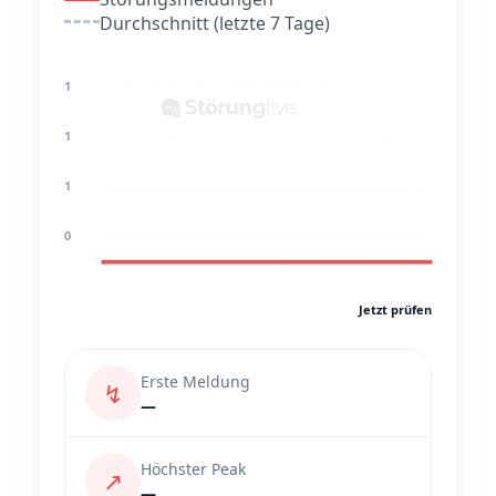
Durchschnitt (letzte 7 Tage)
1
1
1
0
Jetzt prüfen
Erste Meldung
↯
—
Höchster Peak
↗
—