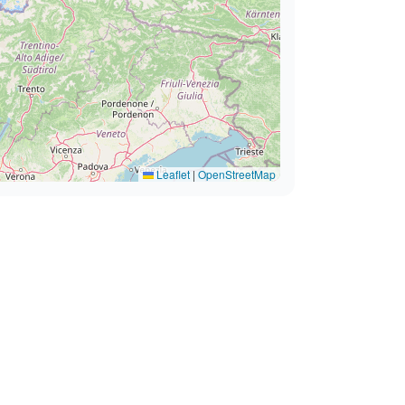
Leaflet
|
OpenStreetMap