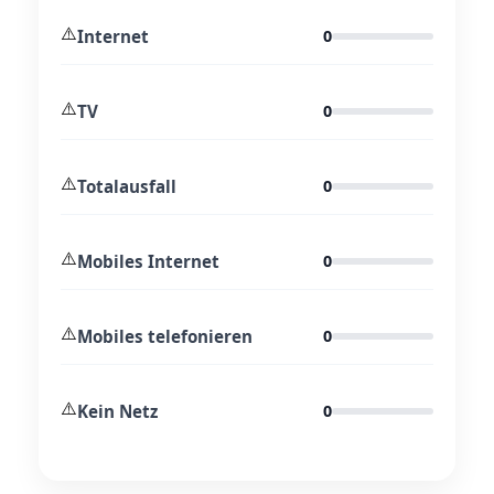
⚠️
Internet
0
⚠️
TV
0
⚠️
Totalausfall
0
⚠️
Mobiles Internet
0
⚠️
Mobiles telefonieren
0
⚠️
Kein Netz
0