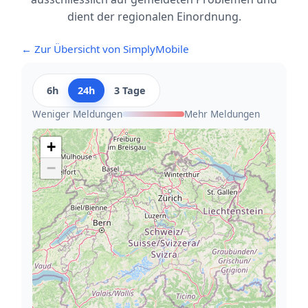
dient der regionalen Einordnung.
← Zur Übersicht von SimplyMobile
6h
24h
3 Tage
Weniger Meldungen
Mehr Meldungen
+
−