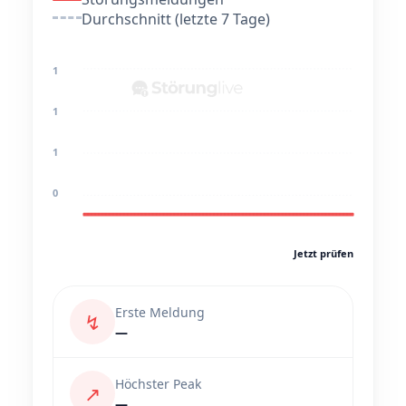
Durchschnitt (letzte 7 Tage)
1
1
1
0
Jetzt prüfen
Erste Meldung
↯
—
Höchster Peak
↗
—