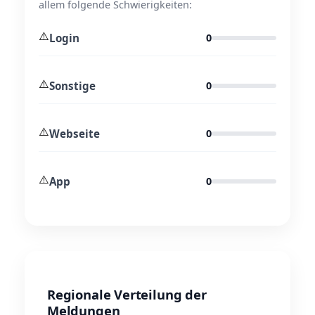
allem folgende Schwierigkeiten:
⚠️
Login
0
⚠️
Sonstige
0
⚠️
Webseite
0
⚠️
App
0
Regionale Verteilung der
Meldungen