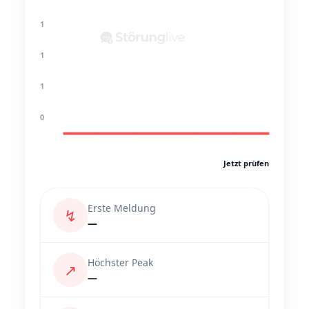
1
1
1
0
Jetzt prüfen
Erste Meldung
↯
—
Höchster Peak
↗
—