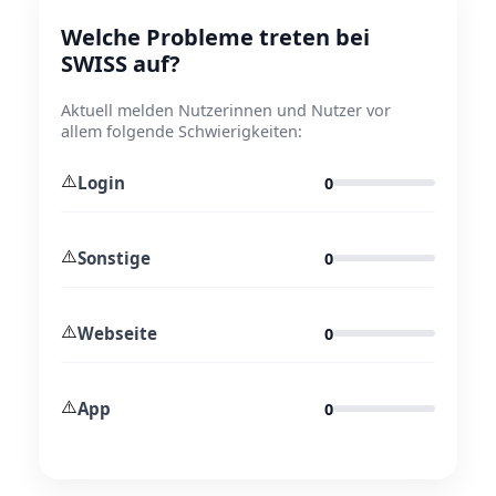
Welche Probleme treten bei
SWISS auf?
Aktuell melden Nutzerinnen und Nutzer vor
allem folgende Schwierigkeiten:
⚠️
Login
0
⚠️
Sonstige
0
⚠️
Webseite
0
⚠️
App
0