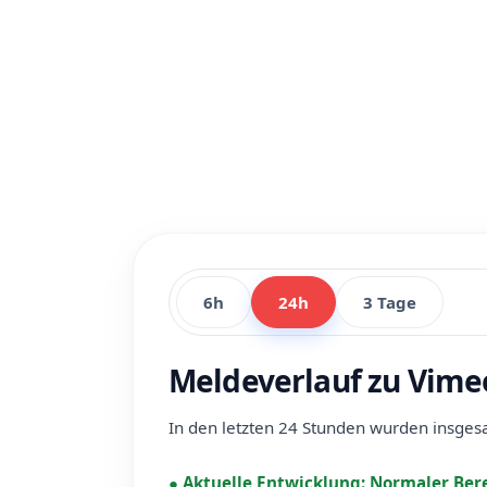
6h
24h
3 Tage
Meldeverlauf zu Vimeo
In den letzten 24 Stunden wurden insge
●
Aktuelle Entwicklung:
Normaler Ber