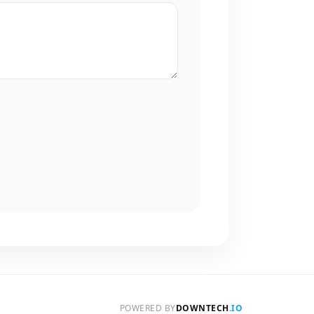
POWERED BY
DOWNTECH
.IO