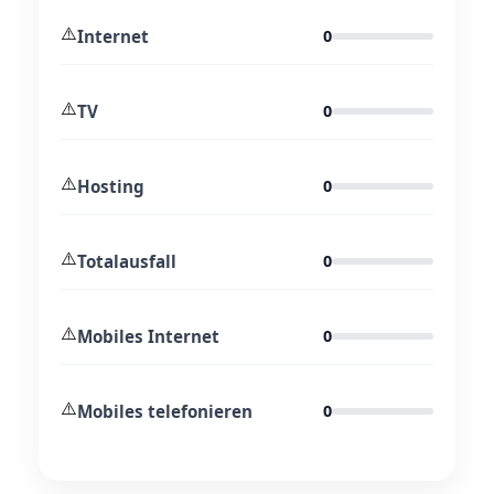
⚠️
Internet
0
⚠️
TV
0
⚠️
Hosting
0
⚠️
Totalausfall
0
⚠️
Mobiles Internet
0
⚠️
Mobiles telefonieren
0