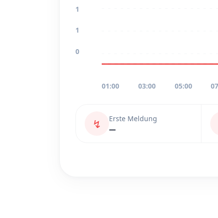
1
1
0
01:00
03:00
05:00
07
Erste Meldung
↯
—