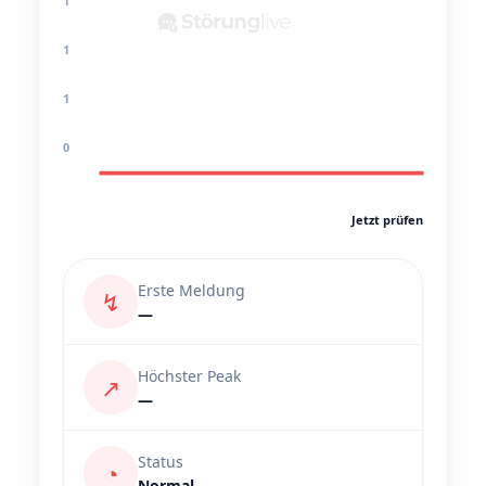
1
1
1
0
Jetzt prüfen
Erste Meldung
↯
—
Höchster Peak
↗
—
Status
◔
Normal