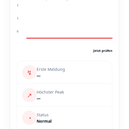
1
1
0
Jetzt prüfen
Erste Meldung
↯
—
Höchster Peak
↗
—
Status
◔
Normal