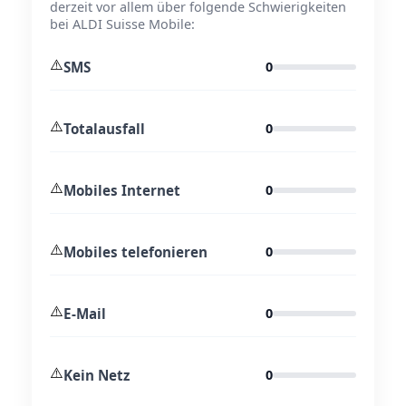
derzeit vor allem über folgende Schwierigkeiten
bei ALDI Suisse Mobile:
⚠️
SMS
0
⚠️
Totalausfall
0
⚠️
Mobiles Internet
0
⚠️
Mobiles telefonieren
0
⚠️
E-Mail
0
⚠️
Kein Netz
0