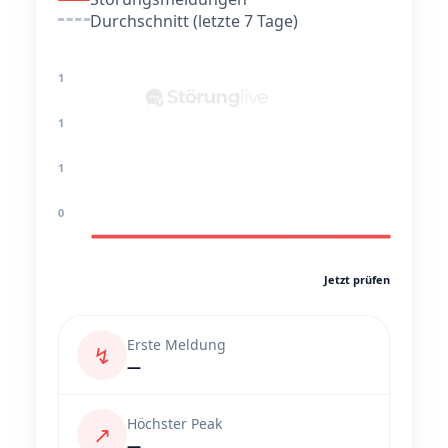
Durchschnitt (letzte 7 Tage)
1
1
1
0
Jetzt prüfen
Erste Meldung
↯
—
Höchster Peak
↗
—