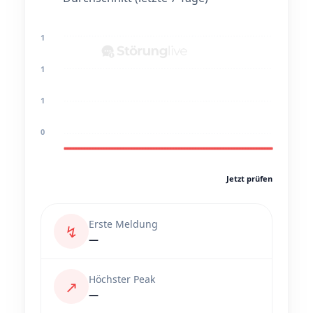
1
1
1
0
Jetzt prüfen
Erste Meldung
↯
—
Höchster Peak
↗
—