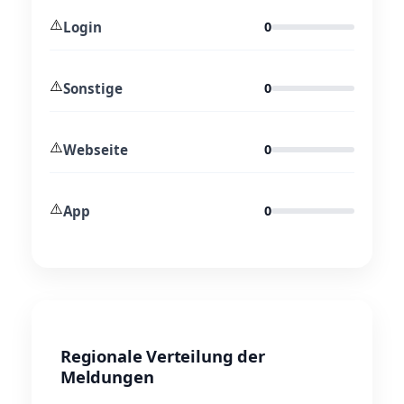
⚠️
Login
0
⚠️
Sonstige
0
⚠️
Webseite
0
⚠️
App
0
Regionale Verteilung der
Meldungen