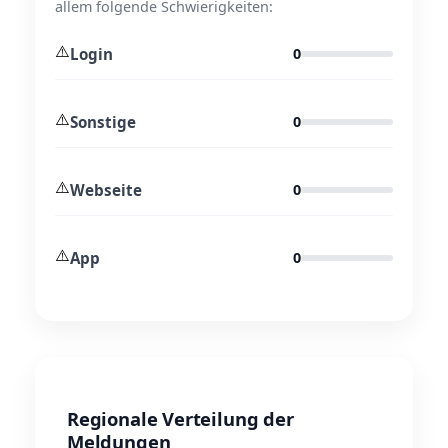
allem folgende Schwierigkeiten:
⚠️
Login
0
⚠️
Sonstige
0
⚠️
Webseite
0
⚠️
App
0
Regionale Verteilung der
Meldungen