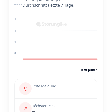
Durchschnitt (letzte 7 Tage)
1
1
1
0
Jetzt prüfen
Erste Meldung
↯
—
Höchster Peak
↗
—