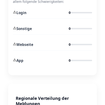
allem folgende Schwierigkeiten:
⚠️
Login
0
⚠️
Sonstige
0
⚠️
Webseite
0
⚠️
App
0
Regionale Verteilung der
Meldungen