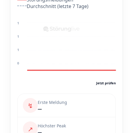
Durchschnitt (letzte 7 Tage)
1
1
1
0
Jetzt prüfen
Erste Meldung
↯
—
Höchster Peak
↗
—