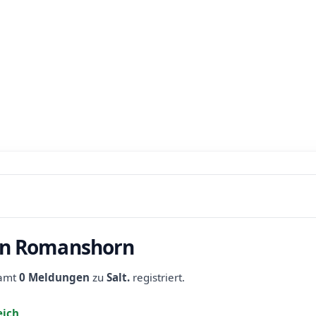
 in Romanshorn
samt
0 Meldungen
zu
Salt.
registriert.
eich