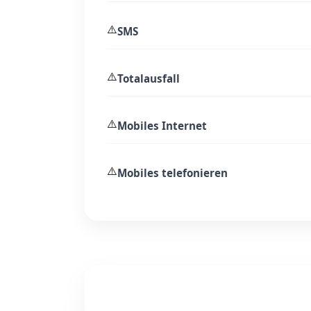
⚠️
SMS
⚠️
Totalausfall
⚠️
Mobiles Internet
⚠️
Mobiles telefonieren