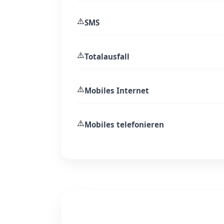
⚠️
SMS
⚠️
Totalausfall
⚠️
Mobiles Internet
⚠️
Mobiles telefonieren