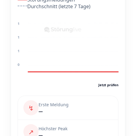
Durchschnitt (letzte 7 Tage)
1
1
1
0
Jetzt prüfen
Erste Meldung
↯
—
Höchster Peak
↗
—