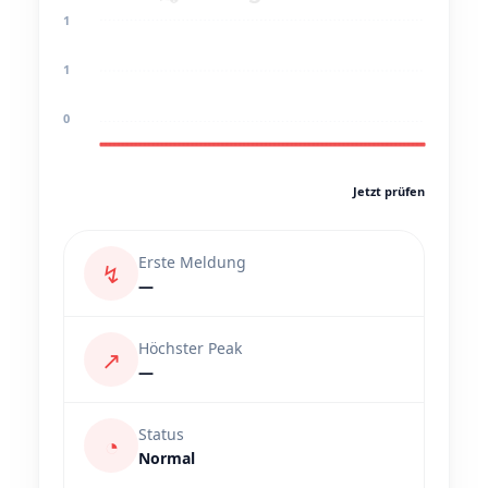
1
1
0
Jetzt prüfen
Erste Meldung
↯
—
Höchster Peak
↗
—
Status
◔
Normal