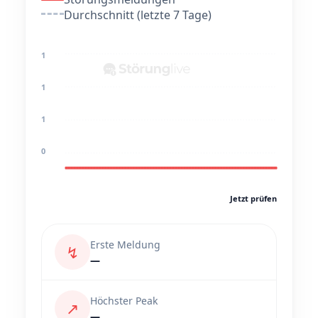
Durchschnitt (letzte 7 Tage)
1
1
1
0
Jetzt prüfen
Erste Meldung
↯
—
Höchster Peak
↗
—