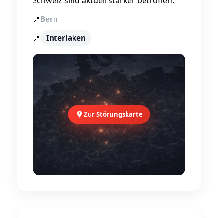
Schweiz sind aktuell stärker betroffen:
📍
Bern
📍
Interlaken
Zur Störungskarte