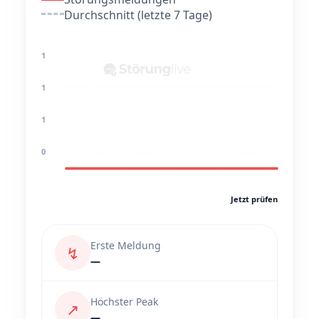
Durchschnitt (letzte 7 Tage)
1
1
1
0
Jetzt prüfen
Erste Meldung
↯
—
Höchster Peak
↗
—